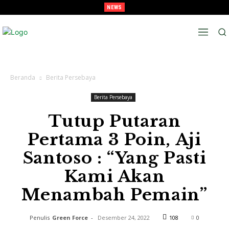
NEWS
Lawan Persib Di Final, Tavarez Sebut Laga Bak Daud Vs Goliath
Beranda
Berita Persebaya
Berita Persebaya
Tutup Putaran
Pertama 3 Poin, Aji
Santoso : “Yang Pasti
Kami Akan
Menambah Pemain”
Penulis
Green Force
-
Desember 24, 2022
108
0