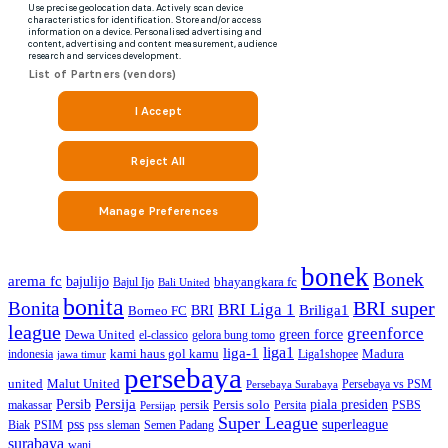
bonek
Bonek
arema fc
bajulijo
bhayangkara fc
Bajul Ijo
Bali United
bonita
BRI super
Bonita
BRI Liga 1
Briliga1
Borneo FC
BRI
league
greenforce
green force
Dewa United
gelora bung tomo
el-classico
liga1
liga-1
kami haus gol kamu
Madura
indonesia
Liga1shopee
jawa timur
persebaya
united
Malut United
Persebaya vs PSM
Persebaya Surabaya
Persija
Persib
Persis solo
piala presiden
makassar
PSBS
persik
Persita
Persijap
Super League
superleague
pss
Biak
PSIM
pss sleman
Semen Padang
surabaya
wani