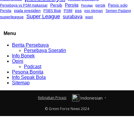
Persija
Persib
Persis solo
Persebaya vs PSM makassar
Persijap
persik
piala presiden
pss
PSBS Biak
Persita
PSIM
pss sleman
Semen Padang
Super League
surabaya
superleague
wani
Menu
Berita Persebaya
Persebaya Soeratin
Info Bonek
Opini
Podcast
Pesona Bonita
Info Sepak Bola
Sitemap
Indonesian
Kebijakan Privasi
▼
© Green Force News 2024