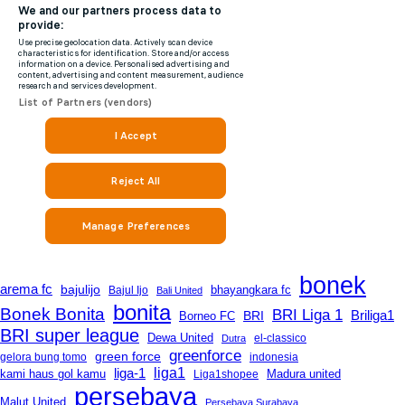
bonek
arema fc
bajulijo
bhayangkara fc
Bajul Ijo
Bali United
bonita
Bonek Bonita
BRI Liga 1
Briliga1
Borneo FC
BRI
BRI super league
Dewa United
Dutra
el-classico
greenforce
green force
gelora bung tomo
indonesia
liga-1
liga1
kami haus gol kamu
Madura united
Liga1shopee
persebaya
Malut United
Persebaya Surabaya