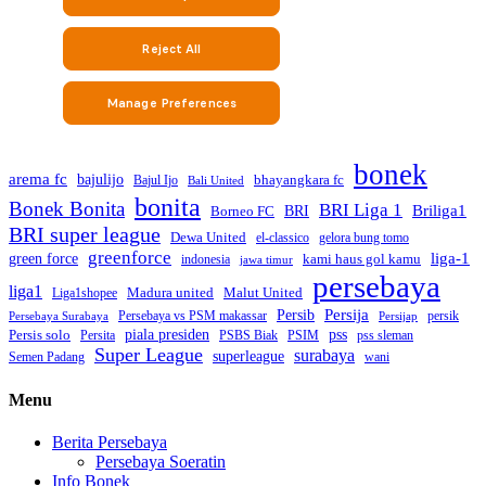
bonek
arema fc
bajulijo
bhayangkara fc
Bajul Ijo
Bali United
bonita
Bonek Bonita
BRI Liga 1
Briliga1
Borneo FC
BRI
BRI super league
Dewa United
gelora bung tomo
el-classico
greenforce
green force
liga-1
kami haus gol kamu
indonesia
jawa timur
persebaya
liga1
Madura united
Malut United
Liga1shopee
Persija
Persib
Persebaya vs PSM makassar
persik
Persebaya Surabaya
Persijap
Persis solo
piala presiden
pss
PSBS Biak
Persita
PSIM
pss sleman
Super League
surabaya
superleague
Semen Padang
wani
Menu
Berita Persebaya
Persebaya Soeratin
Info Bonek