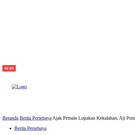
Lawan
NEWS
Persib
Di
Final,
Tavarez
Sebut
B
Laga
Bak
Daud
Vs
Goliath
Beranda
Berita Persebaya
Ajak Pemain Lupakan Kekalahan, Aji Pom
Berita Persebaya