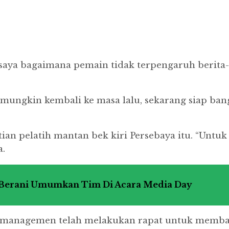
as saya bagaimana pemain tidak terpengaruh berit
 mungkin kembali ke masa lalu, sekarang siap ban
an pelatih mantan bek kiri Persebaya itu. “Untuk k
.
 Berani Umumkan Tim Di Acara Media Day
a managemen telah melakukan rapat untuk membah