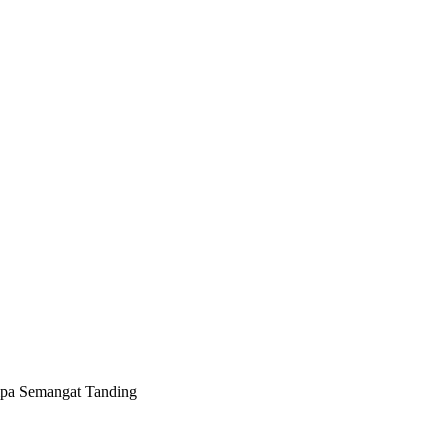
ERITA PERSEBAYA
INFO BONEK
OPINI
PESONA BONIT
pa Semangat Tanding