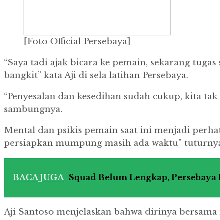
[Foto Official Persebaya]
“Saya tadi ajak bicara ke pemain, sekarang tug
bangkit” kata Aji di sela latihan Persebaya.
“Penyesalan dan kesedihan sudah cukup, kita tak
sambungnya.
Mental dan psikis pemain saat ini menjadi perhati
persiapkan mumpung masih ada waktu” tuturnya
BACA JUGA
Squad Belum Lengkap, Persebaya
Aji Santoso menjelaskan bahwa dirinya bersam