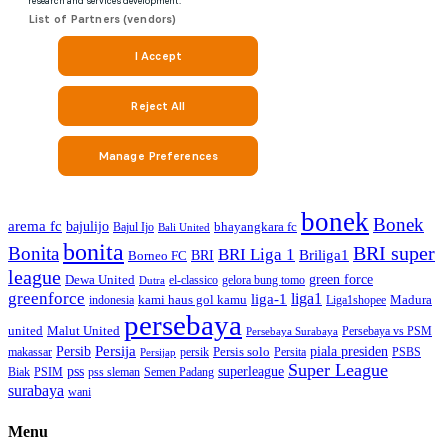
bonek
Bonek
arema fc
bajulijo
bhayangkara fc
Bajul Ijo
Bali United
bonita
BRI super
Bonita
BRI Liga 1
Briliga1
Borneo FC
BRI
league
green force
Dewa United
gelora bung tomo
el-classico
Dutra
greenforce
liga1
liga-1
kami haus gol kamu
Madura
indonesia
Liga1shopee
persebaya
united
Malut United
Persebaya vs PSM
Persebaya Surabaya
Persija
piala presiden
Persib
Persis solo
makassar
PSBS
persik
Persita
Persijap
Super League
superleague
pss
Biak
PSIM
pss sleman
Semen Padang
surabaya
wani
Menu