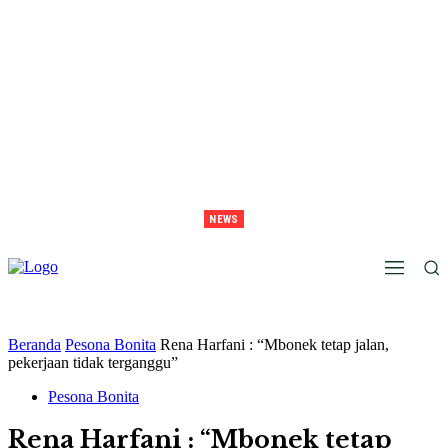
NEWS
Juara Piala Presiden 2026 Tavarez Ajak Bonek Bonita Penuhi Stadion Tanggal 15 Untuk
Hormati Perjuangan Pemain
Beranda
Pesona Bonita
Rena Harfani : “Mbonek tetap jalan,
pekerjaan tidak terganggu”
Pesona Bonita
Rena Harfani : “Mbonek tetap