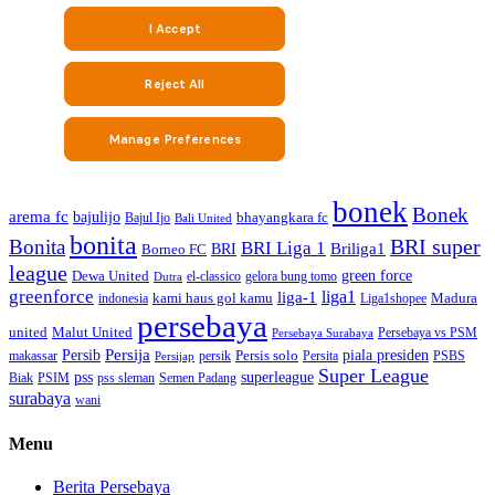
bonek
Bonek
arema fc
bajulijo
bhayangkara fc
Bajul Ijo
Bali United
bonita
BRI super
Bonita
BRI Liga 1
Briliga1
Borneo FC
BRI
league
green force
Dewa United
gelora bung tomo
el-classico
Dutra
greenforce
liga1
liga-1
kami haus gol kamu
Madura
indonesia
Liga1shopee
persebaya
united
Malut United
Persebaya vs PSM
Persebaya Surabaya
Persija
piala presiden
Persib
Persis solo
makassar
PSBS
persik
Persita
Persijap
Super League
superleague
pss
Biak
PSIM
pss sleman
Semen Padang
surabaya
wani
Menu
Berita Persebaya